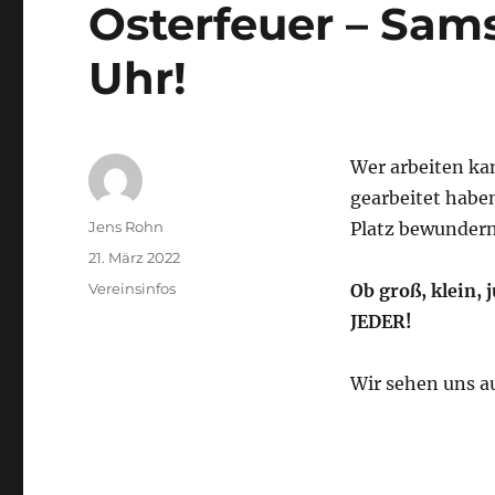
Osterfeuer – Samst
Uhr!
Wer arbeiten kan
gearbeitet habe
Autor
Jens Rohn
Platz bewundern
Veröffentlicht
21. März 2022
am
Kategorien
Vereinsinfos
Ob groß, klein,
JEDER!
Wir sehen uns a