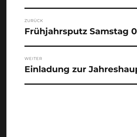
Beitragsnavigation
ZURÜCK
Frühjahrsputz Samstag 02
Vorheriger
Beitrag:
WEITER
Einladung zur Jahresha
Nächster
Beitrag: