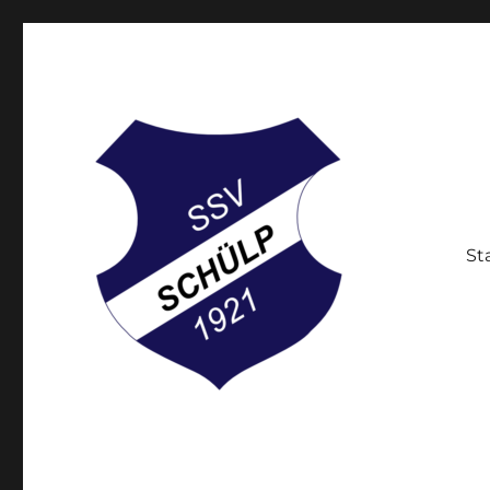
St
Der Breitensportverein in Schülp bei Rendsburg
Schülper Sportverein