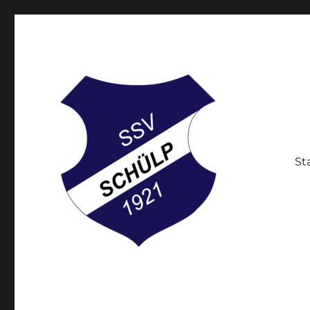
St
Der Breitensportverein in Schülp bei Rendsburg
Schülper Sportverein