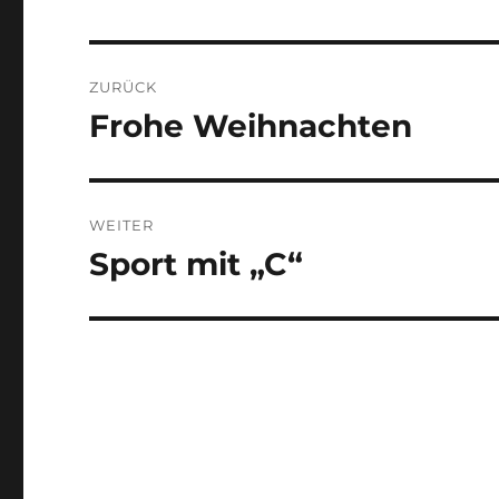
Beitragsnavigation
ZURÜCK
Frohe Weihnachten
Vorheriger
Beitrag:
WEITER
Sport mit „C“
Nächster
Beitrag: