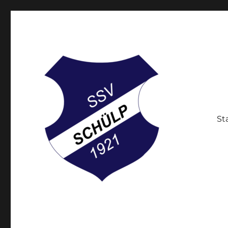
St
Der Breitensportverein in Schülp bei Rendsburg
Schülper Sportverein