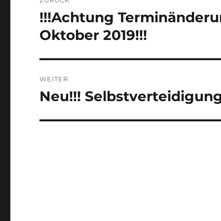
ZURÜCK
!!!Achtung Terminänderun
Vorheriger
Beitrag:
Oktober 2019!!!
WEITER
Neu!!! Selbstverteidigung!
Nächster
Beitrag: