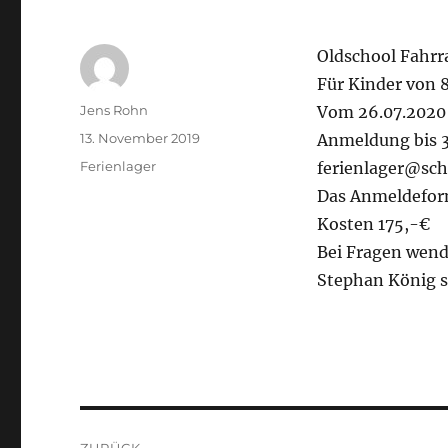
Oldschool Fahrr
Für Kinder von 
Autor
Jens Rohn
Vom 26.07.2020 
Veröffentlicht
13. November 2019
Anmeldung bis 3
am
Kategorien
Ferienlager
ferienlager@sch
Das Anmeldeform
Kosten 175,-€
Bei Fragen wend
Stephan König 
Beitragsnavigation