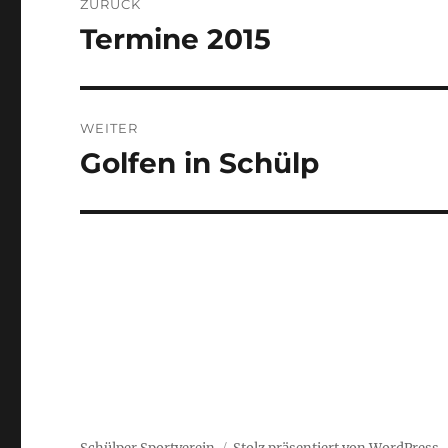
ZURÜCK
Termine 2015
Vorheriger
Beitrag:
WEITER
Golfen in Schülp
Nächster
Beitrag: