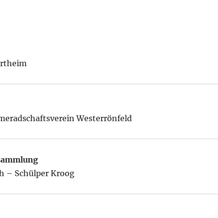
ortheim
meradschaftsverein Westerrönfeld
rsammlung
0h – Schülper Kroog