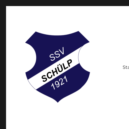
St
Der Breitensportverein in Schülp bei Rendsburg
Schülper Sportverein