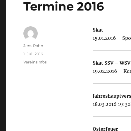
Termine 2016
Skat
15.01.2016 – Sp
Autor
Jens Rohn
Veröffentlicht
1. Juli 2016
am
Kategorien
Vereinsinfos
Skat SSV – WSV
19.02.2016 – Ka
Jahreshauptve
18.03.2016 19:3
Osterfeuer