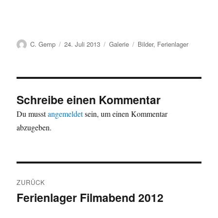
Autor
Veröffentlicht
Format
Kategorien
C. Gemp
24. Juli 2013
Galerie
Bilder
,
Ferienlager
am
Schreibe einen Kommentar
Du musst
angemeldet
sein, um einen Kommentar
abzugeben.
Beitragsnavigation
ZURÜCK
Ferienlager Filmabend 2012
Vorheriger
Beitrag: