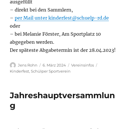
ausgefüllt
– direkt bei den Sammlern,
–
per Mail unter kinderfest@schuelp-rd.de
oder
– bei Melanie Förster, Am Sportplatz 10
abgegeben werden.
Der späteste Abgabetermin ist der 28.04.2023!
Autor
Veröffentlicht
Kategorien
Schlagwörter
Jens Rohn
6. März 2024
Vereinsinfos
am
Kinderfest
,
Schülper Sportverein
Jahreshauptversammlun
g