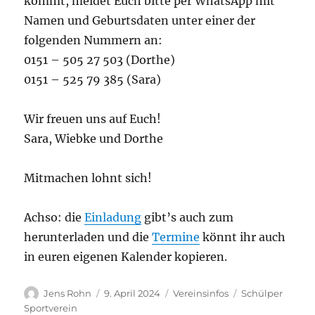
kommt, meldet Euch bitte per WhatsApp mit
Namen und Geburtsdaten unter einer der
folgenden Nummern an:
0151 – 505 27 503 (Dorthe)
0151 – 525 79 385 (Sara)
Wir freuen uns auf Euch!
Sara, Wiebke und Dorthe
Mitmachen lohnt sich!
Achso: die
Einladung
gibt’s auch zum
herunterladen und die
Termine
könnt ihr auch
in euren eigenen Kalender kopieren.
Autor
Veröffentlicht
Kategorien
Schlagwörter
Jens Rohn
9. April 2024
Vereinsinfos
Schülper
am
Sportverein