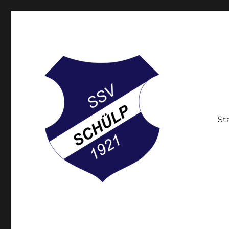
St
Der Breitensportverein in Schülp bei Rendsburg
Schülper Sportverein