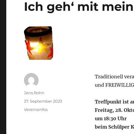
Ich geh‘ mit mei
Traditionell v
und FREIWILLIG
Autor
Jens Rohn
Veröffentlicht
27. September 2023
Treffpunkt ist 
am
Kategorien
Vereinsinfos
Freitag, 28. Okt
um 18:30 Uhr
beim Schülper 