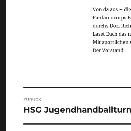
Von da aus – die
Fanfarencorps B
durchs Dorf Rich
Lasst Euch das 
Mit sportlichen
Der Vorstand
Beitragsnavigation
ZURÜCK
HSG Jugendhandballturn
Vorheriger
Beitrag: