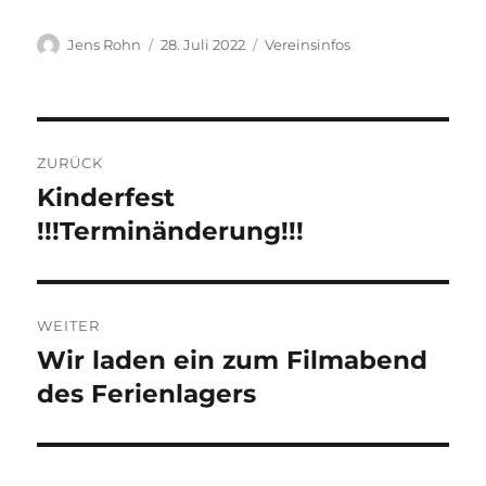
Autor
Veröffentlicht
Kategorien
Jens Rohn
28. Juli 2022
Vereinsinfos
am
Beitragsnavigation
ZURÜCK
Kinderfest
Vorheriger
Beitrag:
!!!Terminänderung!!!
WEITER
Wir laden ein zum Filmabend
Nächster
Beitrag:
des Ferienlagers